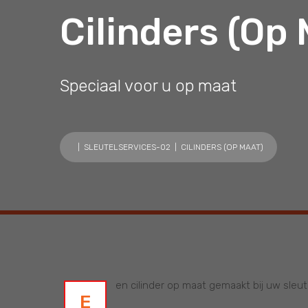
Cilinders (op
Speciaal voor u op maat
|
SLEUTELSERVICES-02
| CILINDERS (OP MAAT)
en cilinder op maat gemaakt bij uw sleut
E