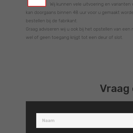
Wij kunnen vele uitvoering en varianten 
kan doorgaans binnen 48 uur voor u gemaakt worden.
bestellen bij de fabrikant.
Graag adviseren wij u ook bij het opstellen van een
wel of geen toegang krijgt tot een deur of slot.
Vraag 
Naam