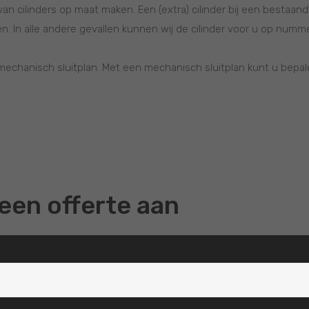
van cilinders op maat maken. Een (extra) cilinder bij een bestaand
 In alle andere gevallen kunnen wij de cilinder voor u op numm
 mechanisch sluitplan. Met een mechanisch sluitplan kunt u bepa
een offerte aan